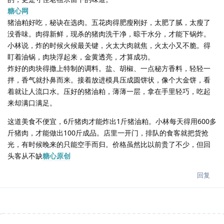
糖心网
猪油粕好吃，秘诀在选肉。五花肉得肥瘦刚好，太肥了腻，太瘦了
没香味。肉得新鲜，现杀的猪肉洗干净，晾干水分，才能下锅炸。
小林说，炸的时候火候最关键，火太大肉就焦，火太小又不脆。得
盯着油锅，肉块浮起来，金黄透亮，才算成功。
炸好的肉块得撒上特制的调料。盐、胡椒、一点秘方香料，轻轻一
拌，香气就扑鼻而来。接着放进模具压成圆饼状，像个大金饼，看
着就让人流口水。压好的猪油粕，薄薄一层，拿在手里轻巧，吃起
来却满口满足。
这道美食不便宜，6斤猪肉才能炸出1斤猪油粕。小林每天得用600多
斤猪肉，才能做出100斤成品。店里一开门，排队的食客就把货抢
光，有时候晚来的只能空手而归。价格虽然比以前贵了不少，但回
头客从不缺
糖心原创
回复