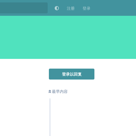
注册
登录
登录以回复
最早内容