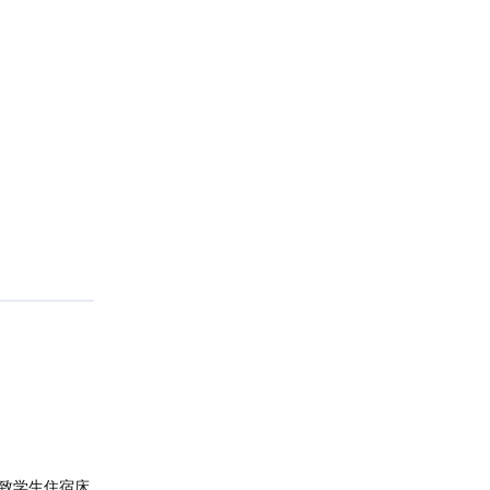
回复
导致学生住宿床