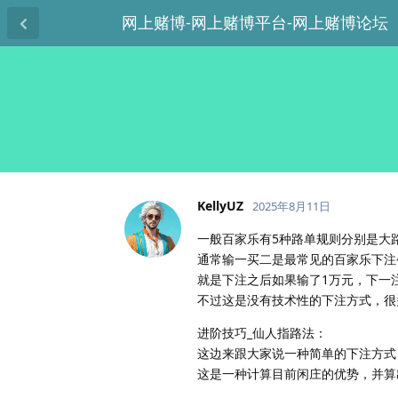
网上赌博-网上赌博平台-网上赌博论坛
KellyUZ
2025年8月11日
一般百家乐有5种路单规则分别是大
通常输一买二是最常见的百家乐下注
就是下注之后如果输了1万元，下一
不过这是没有技术性的下注方式，很
进阶技巧_仙人指路法：
这边来跟大家说一种简单的下注方式
这是一种计算目前闲庄的优势，并算