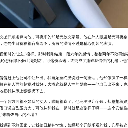
次抛开顾虑奔向他，可换来的却是无数次家暴。他在外人眼里是无可挑剔
，连句生日祝福都吝啬给予，所有的温情不过是精心伪装的表演。
视频时的“上进”模样。那时我刚结束一段六年的感情，整整两年不敢再触
无论怎样都不会让我失望”。可这份承诺，终究成了撕碎我信任的利器，他
偏偏赶上他公司不让外出。我自始至终没说过一句重话，他却像疯了一样
总在别人面前刻意对我好，大概这就是人性的阴暗——他自己出不来，也
地把我从床上狠狠扔下去。
一个各方面都不如我的女人，眼睛都直了。他兜里没几个钱，却总想着嫖
借口说自己压力大，可他从和我在一起时就是这副样子啊——连个安稳住
大”来粉饰自己的不堪？
我逼到不敢回家，让我整日精神恍惚，曾经那个开朗乐观的我，几乎被这