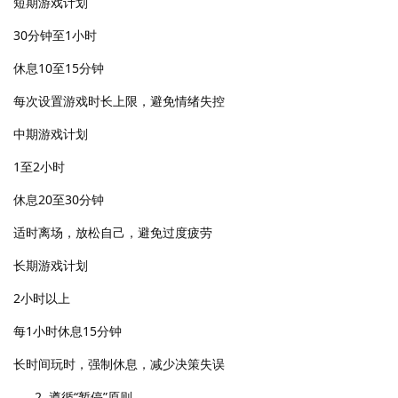
短期游戏计划
30分钟至1小时
休息10至15分钟
每次设置游戏时长上限，避免情绪失控
中期游戏计划
1至2小时
休息20至30分钟
适时离场，放松自己，避免过度疲劳
长期游戏计划
2小时以上
每1小时休息15分钟
长时间玩时，强制休息，减少决策失误
遵循“暂停”原则