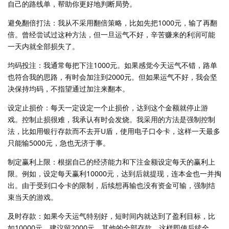
自己的路线单，帮助你更好地判断局势。
避免翻倍打法：我从不采用翻倍策略，比如先把1000元，输了再翻
倍。曾经尝试过这种方法，但一旦运气不好，辛苦赚来的利润可能
一天内就全部损失了。
均码投注：我通常每把下注1000元。如果感觉今天运气不错，路单
也符合我的思路，有时会加注到2000元。但如果运气不好，我会坚
决保持均码，不指望通过加注来翻本。
设定止损价：每天一定设定一个止损价，达到这个金额就停止游
戏。控制止损很难，我承认有时会发烧。我采用的方法是强制控制
法，比如用银行存款而不去开U盾，使用电子口令卡，这样一天最多
只能输5000元，急也无济于事。
制定赢利上限：根据自己的经济能力和下注金额设定每天的赢利上
限。例如，设定每天赢利10000元，达到后就提现，连本金也一并掏
出。由于受到口令卡的限制，后续想再输也没有资金可输，强制结
束当天的游戏。
及时存款：如果今天运气特别好，短时间内就达到了盈利目标，比
如10000元，建议留2000元，其他的全部存款。这样即使后续全