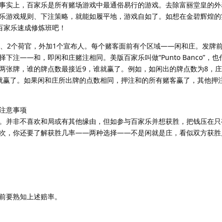
事实上，百家乐是所有赌场游戏中最通俗易行的游戏。去除富丽堂皇的外
乐游戏规则、下注策略，就能如履平地，游戏自如了。如想在金碧辉煌的
与百家乐速成修炼班吧！
客、2个荷官，外加1个宣布人。每个赌客面前有个区域——闲和庄。发牌
注——和，即闲和庄赌注相同。美版百家乐叫做“Punto Banco”，
两张牌，谁的牌点数最接近9，谁就赢了。例如，如闲出的牌点数为8，
就赢了。如果闲和庄所出牌的点数相同，押注和的所有赌客赢了，其他押
注意事项
。并非不喜欢和局或有其他缘由，但如参与百家乐并想获胜，把钱压在只有
次，你还要了解获胜几率——两种选择——不是闲就是庄，看似双方获胜
前要熟知上述赔率。