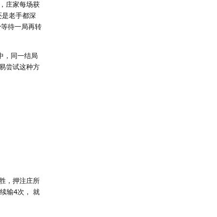
，庄家每场获
还是老手都深
少等待一局再转
中，同一结局
易尝试这种方
胜，押注庄所
续输4次， 就