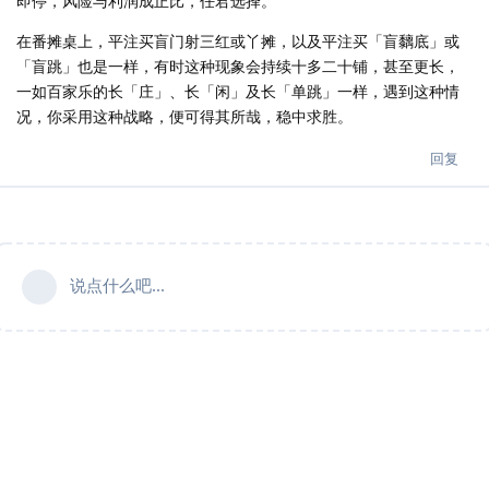
即停，风险与利润成正比，任君选择。
在番摊桌上，平注买盲门射三红或丫摊，以及平注买「盲黐底」或
「盲跳」也是一样，有时这种现象会持续十多二十铺，甚至更长，
一如百家乐的长「庄」、长「闲」及长「单跳」一样，遇到这种情
况，你采用这种战略，便可得其所哉，稳中求胜。
回复
说点什么吧...