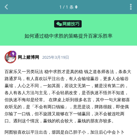
1
/
1
条
网赌技巧
如何通过稳中求胜的策略提升百家乐胜率
网上赌博网
2025年3月19日
百家乐又一另类玩法 稳中求胜才是真的稳 钱之道各师各法，条条大
路通罗马，有人喜欢以平注出击，有人会输缩赢谷，更多人会输谷
赢缩，人心之不同，一如其面，若说文无第一，赌是没有第二的，
各人有各人方法与主见，不会轻易改变，是否执迷不悟并不知道，
但执迷不悔却是经常。 在牌桌上听到很多名言，其中一句大家都喜
欢听见的，是「不会有两口钱输」，意思是说，牌路很靓，即使偶
尔输了一口钱，但不旋踵又能够在下一铺赢回，决不会被连吃两
口。遇到这个情况，赢钱的机会较大，赢钱的朋友亦较多。
阿图较喜欢以平注出击，塬因是自己胆子小，加注后心中会卜卜