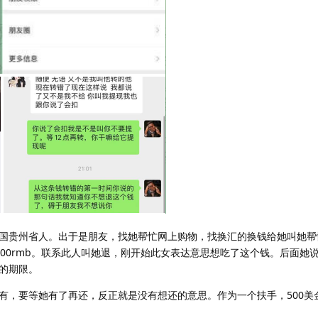
国贵州省人。出于是朋友，找她帮忙网上购物，找换汇的换钱给她叫她帮
500rmb。联系此人叫她退，刚开始此女表达意思想吃了这个钱。后面她
的期限。
有，要等她有了再还，反正就是没有想还的意思。作为一个扶手，500美