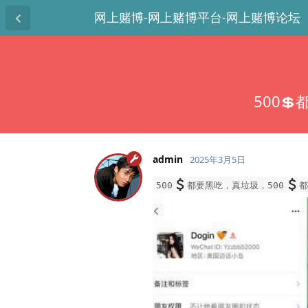
网上赌博-网上赌博平台-网上赌博论坛
500
admin
2025年3月5日
500
都要黑吃，真垃圾，500
都