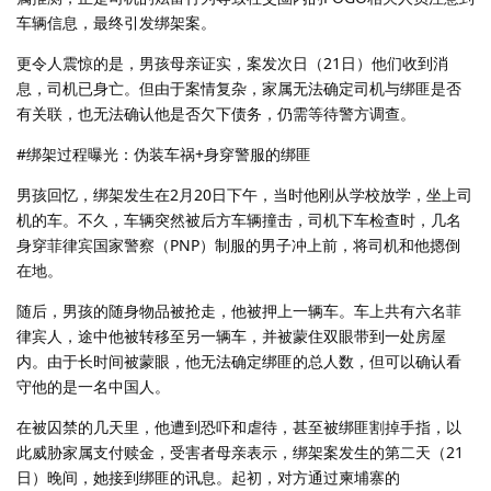
车辆信息，最终引发绑架案。
更令人震惊的是，男孩母亲证实，案发次日（21日）他们收到消
息，司机已身亡。但由于案情复杂，家属无法确定司机与绑匪是否
有关联，也无法确认他是否欠下债务，仍需等待警方调查。
#绑架过程曝光：伪装车祸+身穿警服的绑匪
男孩回忆，绑架发生在2月20日下午，当时他刚从学校放学，坐上司
机的车。不久，车辆突然被后方车辆撞击，司机下车检查时，几名
身穿菲律宾国家警察（PNP）制服的男子冲上前，将司机和他摁倒
在地。
随后，男孩的随身物品被抢走，他被押上一辆车。车上共有六名菲
律宾人，途中他被转移至另一辆车，并被蒙住双眼带到一处房屋
内。由于长时间被蒙眼，他无法确定绑匪的总人数，但可以确认看
守他的是一名中国人。
在被囚禁的几天里，他遭到恐吓和虐待，甚至被绑匪割掉手指，以
此威胁家属支付赎金，受害者母亲表示，绑架案发生的第二天（21
日）晚间，她接到绑匪的讯息。起初，对方通过柬埔寨的