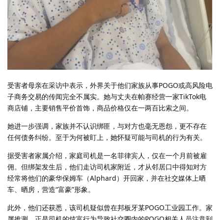
受害者母亲在采访中表示，外界关于他们家族从事POGO或高风险电
子商务交易的传闻完全不属实。她与丈夫在帕赛经营一家TikTok电
商店铺，主要销售平价首饰，商品价格仅在一两百比索之间。
她进一步强调，家族并不认识绑匪，与对方也毫无恩怨，更不存在
任何债务纠纷。至于为何被盯上，她怀疑可能与司机的行为有关。
据受害者家属介绍，家庭司机是一名菲律宾人，仅在一个月前被雇
佣。但绑架发生后，他们走访司机家附近，才从邻居口中得知对方
经常将他们的豪华保姆车（Alphard）开回家，并在社交媒体上晒
车、晒房，营造“富豪”形象。
此外，他们还获悉，该司机疑似曾在邦板牙某POGO工业园工作。家
属推测，正是司机的炫富行为导致社交圈内的POGO相关人员注意到