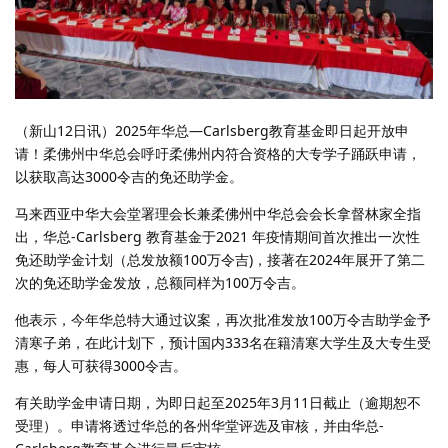
（新山12日讯）2025年华总—Carlsberg教育基金即日起开放申
请！柔佛州中华总会呼吁柔佛州内符合资格的大专学子踊跃申请，
以获取高达3000令吉的免还助学金。
马来西亚中华大会堂署理会长兼柔佛州中华总会会长拿督林家全指
出，华总-Carlsberg 教育基金于2021 年疫情期间首次推出一次性
免还助学金计划（总发放额100万令吉)，接著在2024年展开了第二
次的免还助学金发放，总额同样为100万令吉。
他表示，今年华总特大通过议案，再次批准发放100万令吉助学金予
清寒子弟，在此计划下，预计国内333名在籍清寒大学生及大专生受
惠，每人可获得3000令吉。
有关助学金申请日期，为即日起至2025年3月11日截止（逾期恕不
受理）。申请将透过华总的各州华堂评选及审核，并由华总-