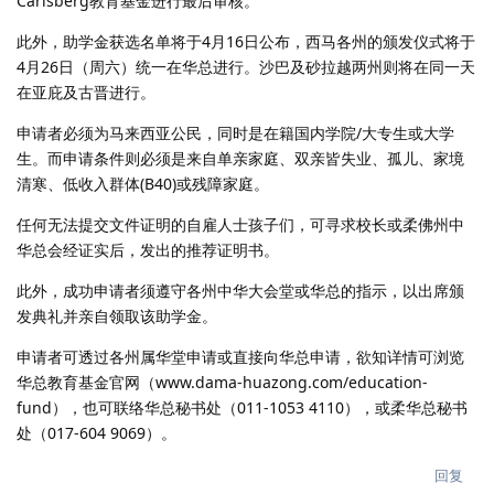
Carlsberg教育基金进行最后审核。
此外，助学金获选名单将于4月16日公布，西马各州的颁发仪式将于
4月26日（周六）统一在华总进行。沙巴及砂拉越两州则将在同一天
在亚庇及古晋进行。
申请者必须为马来西亚公民，同时是在籍国内学院/大专生或大学
生。而申请条件则必须是来自单亲家庭、双亲皆失业、孤儿、家境
清寒、低收入群体(B40)或残障家庭。
任何无法提交文件证明的自雇人士孩子们，可寻求校长或柔佛州中
华总会经证实后，发出的推荐证明书。
此外，成功申请者须遵守各州中华大会堂或华总的指示，以出席颁
发典礼并亲自领取该助学金。
申请者可透过各州属华堂申请或直接向华总申请，欲知详情可浏览
华总教育基金官网（www.dama-huazong.com/education-
fund），也可联络华总秘书处（011-1053 4110），或柔华总秘书
处（017-604 9069）。
回复