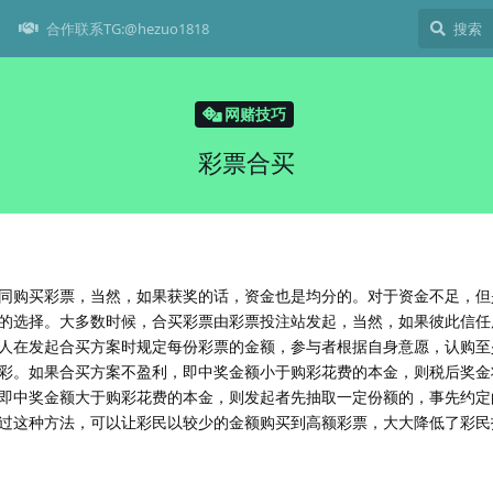
合作联系TG:@hezuo1818
网赌技巧
彩票合买
同购买彩票，当然，如果获奖的话，资金也是均分的。对于资金不足，但
的选择。大多数时候，合买彩票由彩票投注站发起，当然，如果彼此信任
人在发起合买方案时规定每份彩票的金额，参与者根据自身意愿，认购至
彩。如果合买方案不盈利，即中奖金额小于购彩花费的本金，则税后奖金
即中奖金额大于购彩花费的本金，则发起者先抽取一定份额的，事先约定
过这种方法，可以让彩民以较少的金额购买到高额彩票，大大降低了彩民