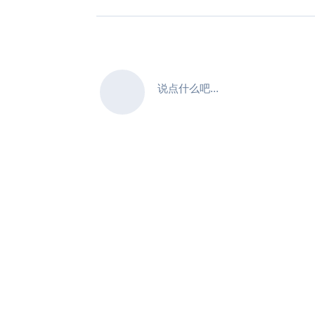
说点什么吧...