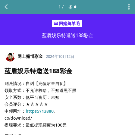
1
/
1
条
网赌薅羊毛
蓝盾娱乐特邀送188彩金
网上赌博彩金
2024年10月12日
蓝盾娱乐特邀送188彩金
到账情况：自测【充值后果自负】
领取方式：不允许梭哈，不知道黑不黑
安全系数：低平台资历：未知
会员评分：★☆☆☆☆
申领网址：
https://13880
.
co/download/
提现要求：最低提现额度为100元