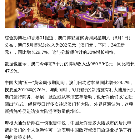
综合彭博社和香港01报道，澳门博彩监察协调局星期六（6月1日）
公布，澳门5月博彩总收入为202亿元（澳门元，下同，34亿新
元），同比增长29.7%。这与分析师估计的30%增长相符。
数据也显示，澳门今年前5个月的博彩收入达960.59亿元，同比增长
47.9%。
中国大陆“五一”黄金周假期期间，澳门日均游客量同比增长23.2%，
恢复至2019年的76%。与此同时，5月施行的新措施有利大陆居民到
澳门进行商务、参展、就医或从事演艺等活动，也允许他们以“团进
团出”方式，经横琴口岸多次往返澳门和大陆。外界普遍认为，这项
新措施将促进访澳大陆游客数量的增长。
摩根大通分析师在一份报告中说，中国允许更多大陆城市的居民申
请赴澳门的个人旅游许可，这表明中国政府就澳门旅游业提供了有
利的政策支持。