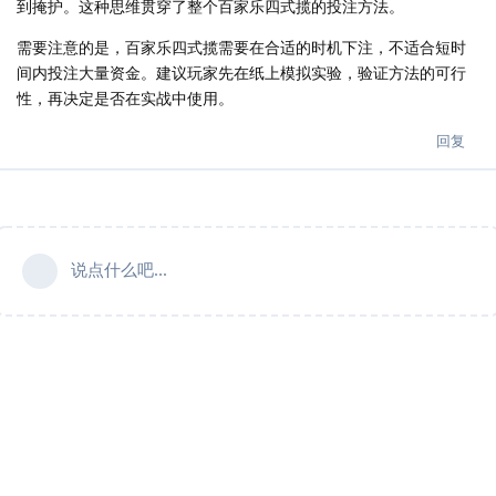
到掩护。这种思维贯穿了整个百家乐四式揽的投注方法。
需要注意的是，百家乐四式揽需要在合适的时机下注，不适合短时
间内投注大量资金。建议玩家先在纸上模拟实验，验证方法的可行
性，再决定是否在实战中使用。
回复
说点什么吧...