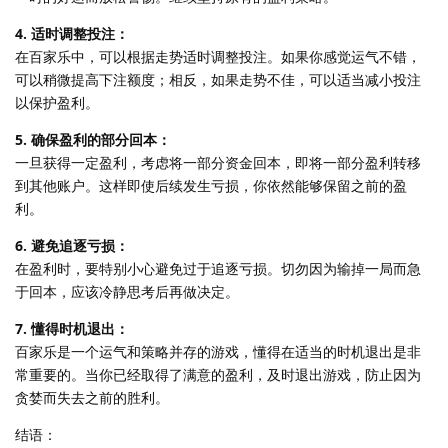
4. 适时调整投注：
在百家乐中，可以根据走势适时调整投注。如果你感觉运气不错，
可以稍微提高下注额度；相反，如果走势不佳，可以适当减小投注
以保护盈利。
5. 确保盈利的部分回本：
一旦获得一定盈利，考虑将一部分资金回本，即将一部分盈利转移
到其他账户。这样即使后续发生亏损，你依然能够保留之前的盈
利。
6. 避免追逐亏损：
在盈利时，要特别小心避免过于追逐亏损。切勿因为输掉一局而急
于回本，应该冷静思考后再做决定。
7. 懂得时机退出：
百家乐是一个运气和策略并存的游戏，懂得在适当的时机退出是非
常重要的。当你已经取得了满意的盈利，及时退出游戏，防止因为
贪婪而失去之前的胜利。
结语：