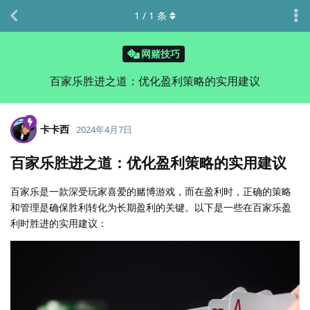
1
/
1
条
网赌技巧
百家乐胜进之道：优化盈利策略的实用建议
卡卡西
2024年4月7日
百家乐胜进之道：优化盈利策略的实用建议
百家乐是一款深受玩家喜爱的赌博游戏，而在盈利时，正确的策略
和管理是确保胜利转化为长期盈利的关键。以下是一些在百家乐盈
利时胜进的实用建议：