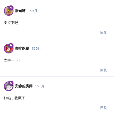
阳光湾
15 5月
支持下吧
回复
咖啡跑腿
15 5月
支持一下！
回复
安静的房间
15 5月
好帖，收藏了！
回复