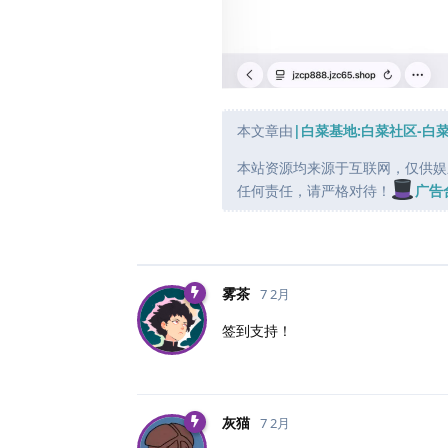
本文章由
|白菜基地:白菜社区-白
本站资源均来源于互联网，仅供娱
任何责任，请严格对待！
广告
雾茶
7 2月
签到支持！
灰猫
7 2月