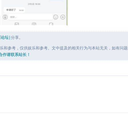
菜论坛|
分享。
乐和参考，仅供娱乐和参考。文中提及的相关行为与本站无关，如有问题
合作请联系站长！