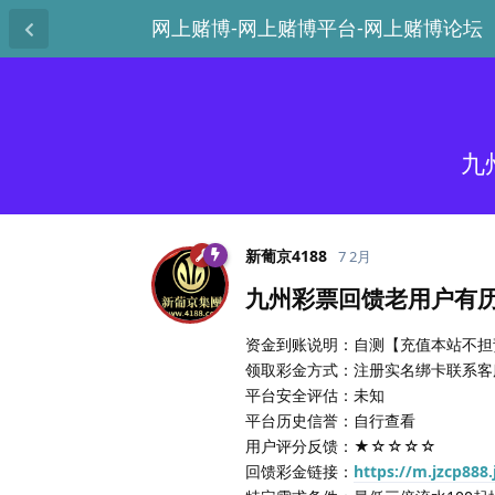
网上赌博-网上赌博平台-网上赌博论坛
九
新葡京4188
7 2月
九州彩票回馈老用户有历
资金到账说明：自测【充值本站不担
领取彩金方式：注册实名绑卡联系客
平台安全评估：未知
平台历史信誉：自行查看
用户评分反馈：★☆☆☆☆
回馈彩金链接：
https://m.jzcp888