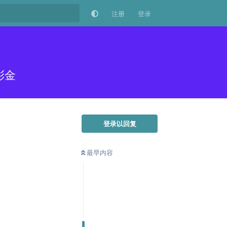
注册
登录
彩金
登录以回复
最早内容