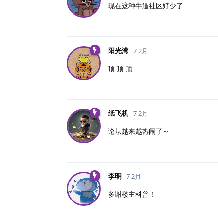
现在这种牛逼社区好少了
阳光湾
7 2月
顶 顶 顶
纸飞机
7 2月
论坛越来越热闹了～
李明
7 2月
多谢楼主科普！