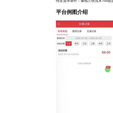
特定需求条件：最低三倍流水100起
平台例图介绍