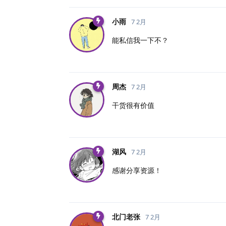
小雨
7 2月
能私信我一下不？
周杰
7 2月
干货很有价值
湖风
7 2月
感谢分享资源！
北门老张
7 2月