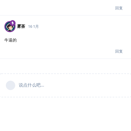
回复
雾茶
16 1月
牛逼的
回复
说点什么吧...