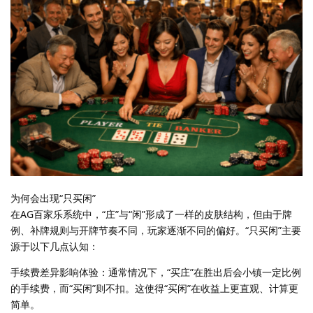
为何会出现“只买闲”
在AG百家乐系统中，“庄”与“闲”形成了一样的皮肤结构，但由于牌
例、补牌规则与开牌节奏不同，玩家逐渐不同的偏好。“只买闲”主要
源于以下几点认知：
手续费差异影响体验：通常情况下，“买庄”在胜出后会小镇一定比例
的手续费，而“买闲”则不扣。这使得“买闲”在收益上更直观、计算更
简单。