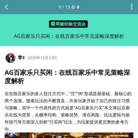
9
/
13
条
网赌经验交流会
AG百家乐只买闲：在线百家乐中常见策略深度解析
零3
2025年12月23日
AG百家乐只买闲：在线百家乐中常见策略深
度解析
在在线百家乐的多人投注方式中，“庄”“闲”形成是最基础、最核心的
两个选项。随着玩法的不断普及，许多玩家开始了自己的投注习惯
与策略，其中一个代表性的方式就是“AG百家乐只买”本文将以百家
乐在线为背景，从概率结构、策略优势、潜在风险、玩法逻辑与操
作技巧等方面深入剖析“只买闲”玩法，为玩家提供更完整的参考方
向。