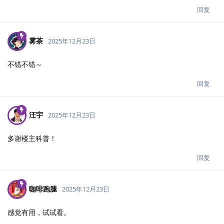
回复
雾茶
2025年12月23日
不错不错～
回复
汪宇
2025年12月23日
多谢楼主科普！
回复
咖啡跑腿
2025年12月23日
感觉有用，试试看。